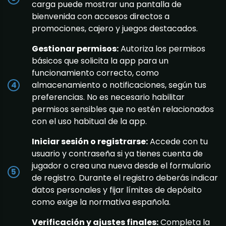
carga puede mostrar una pantalla de
bienvenida con accesos directos a
promociones, cajero y juegos destacados.
Gestionar permisos:
Autoriza los permisos
básicos que solicita la app para un
funcionamiento correcto, como
almacenamiento o notificaciones, según tus
preferencias. No es necesario habilitar
permisos sensibles que no estén relacionados
con el uso habitual de la app.
Iniciar sesión o registrarse:
Accede con tu
usuario y contraseña si ya tienes cuenta de
jugador o crea una nueva desde el formulario
de registro. Durante el registro deberás indicar
datos personales y fijar límites de depósito
como exige la normativa española.
Verificación y ajustes finales:
Completa la