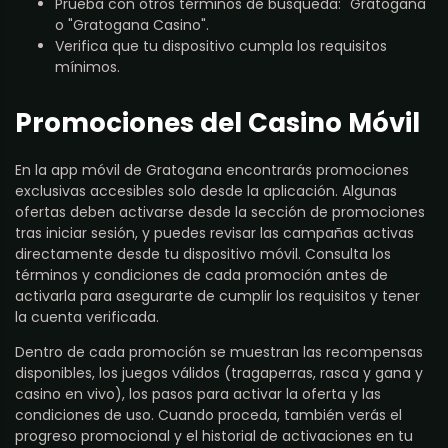
Prueba con otros términos de búsqueda: "Gratogana"
o "Gratogana Casino".
Verifica que tu dispositivo cumpla los requisitos
mínimos.
Promociones del Casino Móvil
En la app móvil de Gratogana encontrarás promociones
exclusivas accesibles solo desde la aplicación. Algunas
ofertas deben activarse desde la sección de promociones
tras iniciar sesión, y puedes revisar las campañas activas
directamente desde tu dispositivo móvil. Consulta los
términos y condiciones de cada promoción antes de
activarla para asegurarte de cumplir los requisitos y tener
la cuenta verificada.
Dentro de cada promoción se muestran las recompensas
disponibles, los juegos válidos (tragaperras, rasca y gana y
casino en vivo), los pasos para activar la oferta y las
condiciones de uso. Cuando proceda, también verás el
progreso promocional y el historial de activaciones en tu