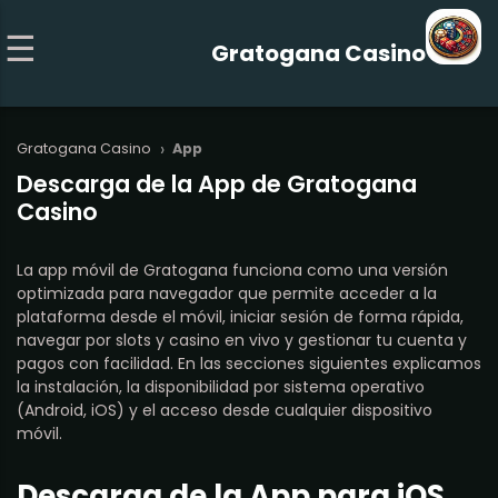
Gratogana Casino
›
Gratogana Casino
App
Descarga de la App de Gratogana
Casino
La app móvil de Gratogana funciona como una versión
optimizada para navegador que permite acceder a la
plataforma desde el móvil, iniciar sesión de forma rápida,
navegar por slots y casino en vivo y gestionar tu cuenta y
pagos con facilidad. En las secciones siguientes explicamos
la instalación, la disponibilidad por sistema operativo
(Android, iOS) y el acceso desde cualquier dispositivo
móvil.
Descarga de la App para iOS