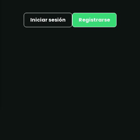
Términos
Política de cookies
Iniciar sesión
Registrarse
Política AML/KYC
©
2026
. Todos los derechos reservados
Bono de Bienvenida:
100% Hasta €1,000 + 50 Giros Gratis
Obtener bono