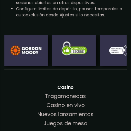
sesiones abiertas en otros dispositivos.
Configura límites de depósito, pausas temporales o
autoexclusión desde Ajustes si lo necesitas.
Casino
Tragamonedas
Casino en vivo
Nuevos lanzamientos
Juegos de mesa