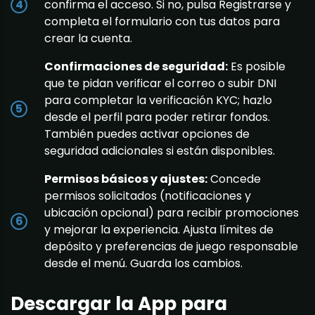
confirma el acceso. Si no, pulsa Registrarse y
completa el formulario con tus datos para
crear la cuenta.
Confirmaciones de seguridad:
Es posible
que te pidan verificar el correo o subir DNI
para completar la verificación KYC; hazlo
desde el perfil para poder retirar fondos.
También puedes activar opciones de
seguridad adicionales si están disponibles.
Permisos básicos y ajustes:
Concede
permisos solicitados (notificaciones y
ubicación opcional) para recibir promociones
y mejorar la experiencia. Ajusta límites de
depósito y preferencias de juego responsable
desde el menú. Guarda los cambios.
Descargar la App para