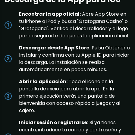
Encontrar la app oficial:
Abre App Store en
tu iPhone o iPad y busca "Gratogana Casino" o
"Gratogana". Verifica el desarrollador y el logo
para asegurarte de que es la aplicación oficial.
Descargar desde App Store:
Pulsa Obtener o
Instalar y confirma con tu Apple ID para iniciar
la descarga. La instalación se realiza
automáticamente en pocos minutos.
Abrir la aplicación:
Toca el icono en la
pantalla de inicio para abrir la app. En la
primera ejecución verás una pantalla de
bienvenida con acceso rápido a juegos y al
cajero.
Iniciar sesión o registrarse:
Si ya tienes
cuenta, introduce tu correo y contraseña y