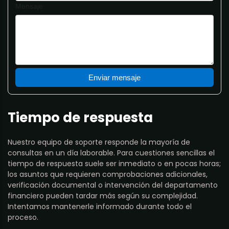
Mensaje
Enviar mensaje
Tiempo de respuesta
Nuestro equipo de soporte responde la mayoría de
consultas en un día laborable. Para cuestiones sencillas el
tiempo de respuesta suele ser inmediato o en pocas horas;
los asuntos que requieren comprobaciones adicionales,
verificación documental o intervención del departamento
financiero pueden tardar más según su complejidad.
Intentamos mantenerle informado durante todo el
proceso.