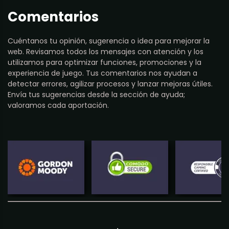
Comentarios
Cuéntanos tu opinión, sugerencia o idea para mejorar la
web. Revisamos todos los mensajes con atención y los
utilizamos para optimizar funciones, promociones y la
experiencia de juego. Tus comentarios nos ayudan a
detectar errores, agilizar procesos y lanzar mejoras útiles.
Envía tus sugerencias desde la sección de ayuda;
valoramos cada aportación.