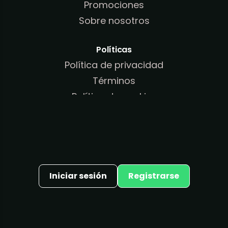
Promociones
Sobre nosotros
Políticas
Política de privacidad
Términos
Política de cookies
Política AML/KYC
Iniciar sesión
Registrarse
©
2026
. Todos los derechos reservados
Bono de Bienvenida:
100% Hasta €1,000 + 50 Giros Gratis