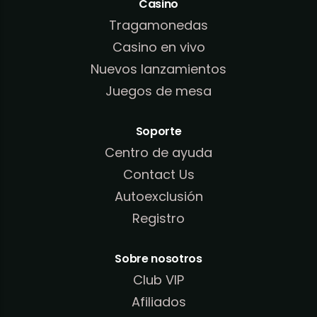
Casino
Tragamonedas
Casino en vivo
Nuevos lanzamientos
Juegos de mesa
Soporte
Centro de ayuda
Contact Us
Autoexclusión
Registro
Sobre nosotros
Club VIP
Afiliados